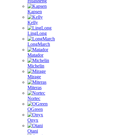
Huasheng
Kapsen
Kelly
LingLong
LongMarch
Matador
Michelin
Mirage
Miteras
Nortec
OGreen
Onyx
Otani