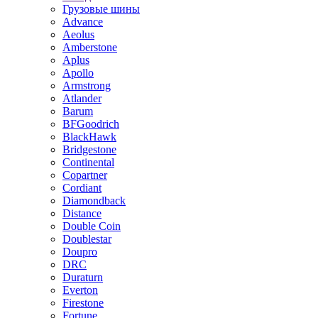
Грузовые шины
Advance
Aeolus
Amberstone
Aplus
Apollo
Armstrong
Atlander
Barum
BFGoodrich
BlackHawk
Bridgestone
Continental
Copartner
Cordiant
Diamondback
Distance
Double Coin
Doublestar
Doupro
DRC
Duraturn
Everton
Firestone
Fortune