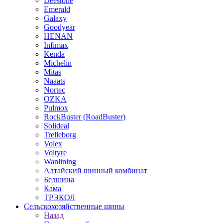
Deestone
Emerald
Galaxy
Goodyear
HENAN
Infimax
Kenda
Michelin
Mitas
Naaats
Nortec
OZKA
Pulmox
RockBuster (RoadBuster)
Solideal
Trelleborg
Volex
Voltyre
Wanlining
Алтайский шинный комбинат
Белшина
Кама
ТРЭКОЛ
Сельскохозяйственные шины
Назад