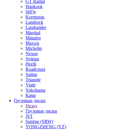
GT Radial
Hankook
HiFly
Kormoran
Landrock
Landspider
Marshal
Matador
Maxxis
Michelin
Nexen
Nokian
Pirelli
Roadcruza
Sailun
Triangle
Viatti
Yokohama
Кама
Грузовые диски
Назад
Грузовые диски
JST
Sunrise (SRW)
YONGZHENG (YZ)