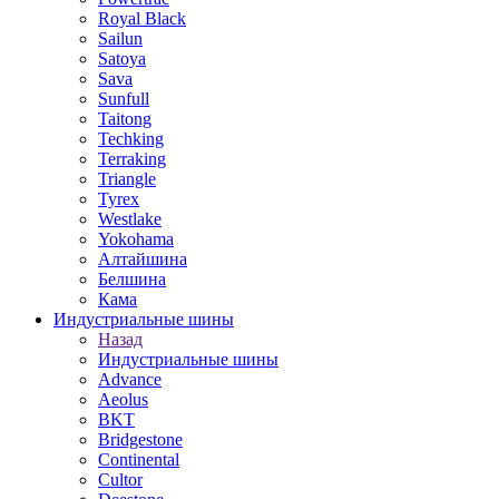
Royal Black
Sailun
Satoya
Sava
Sunfull
Taitong
Techking
Terraking
Triangle
Tyrex
Westlake
Yokohama
Алтайшина
Белшина
Кама
Индустриальные шины
Назад
Индустриальные шины
Advance
Aeolus
BKT
Bridgestone
Continental
Cultor