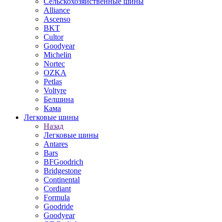
Сельскохозяйственные шины
Alliance
Ascenso
BKT
Cultor
Goodyear
Michelin
Nortec
OZKA
Petlas
Voltyre
Белшина
Кама
Легковые шины
Назад
Легковые шины
Antares
Bars
BFGoodrich
Bridgestone
Continental
Cordiant
Formula
Goodride
Goodyear