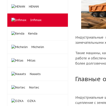
HENAN
Infimax
Kenda
Индустриальные 
замечательными 
Michelin
Такие машины, ка
работе и обеспеч
Mitas
более долговечно
Naaats
Главные 
Nortec
Индустриальные ш
OZKA
сцепление с земл