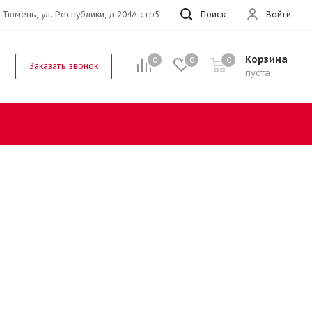
. Тюмень, ул. Республики, д.204А стр5
Поиск
Войти
Корзина
0
0
0
Заказать звонок
пуста