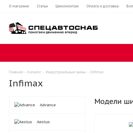
О магазине
Статьи
Шиномонтаж
Оплата и доставка
Воп
Главная
-
Каталог
-
Индустриальные шины
-
Infimax
Infimax
Модели ш
Advance
Aeolus