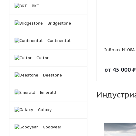
BKT
Bridgestone
Continental
Infimax H108A
Cultor
от
45 000
₽
Deestone
Индустри
Emerald
Galaxy
Goodyear