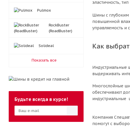
эластичность, тип
Pulmox
Шины с глубоким 
повышенной влажн
RockBuster
управляемость и 
(RoadBuster)
Как выбра
Solideal
Показать все
Индустриальные 
выдерживать инте
Многослойные шин
обеспечивают доп
индустриальные ш
Будьте всегда в курсе!
Компания Спецавт
помогут с выборо