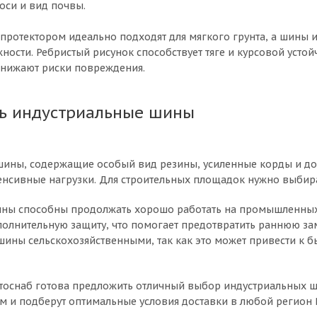
 оси и вид почвы.
протектором идеально подходят для мягкого грунта, а шины из
ости. Ребристый рисунок способствует тяге и курсовой усто
снижают риски повреждения.
ть индустриальные шины
шины, содержащие особый вид резины, усиленные корды и д
нсивные нагрузки. Для строительных площадок нужно выбира
ы способны продолжать хорошо работать на промышленных о
олнительную защиту, что помогает предотвратить раннюю за
ины сельскохозяйственными, так как это может привести к бы
оснаб готова предложить отличный выбор индустриальных ш
м и подберут оптимальные условия доставки в любой регион 