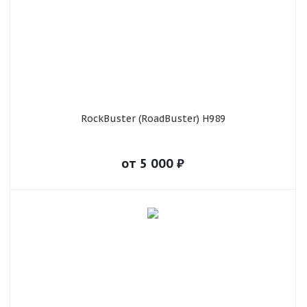
RockBuster (RoadBuster) H989
от
5 000
₽