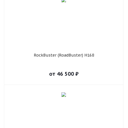
RockBuster (RoadBuster) H168
от
46 500
₽