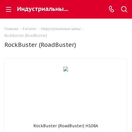
Индустриальные шины RockBuster (RoadBuster) - купить по выгодной цене в СПЕЦАВТОСНАБ
Главная
-
Каталог
-
Индустриальные шины
-
RockBuster (RoadBuster)
RockBuster (RoadBuster)
RockBuster (RoadBuster) H108A