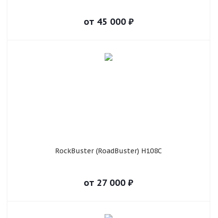
от
45 000
₽
RockBuster (RoadBuster) H108C
от
27 000
₽