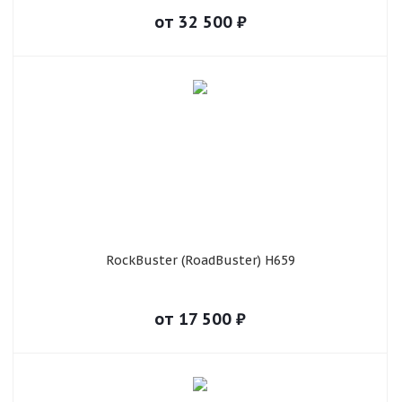
от
32 500
₽
RockBuster (RoadBuster) H659
от
17 500
₽