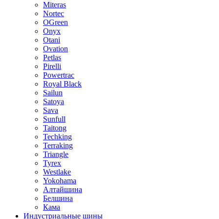
Miteras
Nortec
OGreen
Onyx
Otani
Ovation
Petlas
Pirelli
Powertrac
Royal Black
Sailun
Satoya
Sava
Sunfull
Taitong
Techking
Terraking
Triangle
Tyrex
Westlake
Yokohama
Алтайшина
Белшина
Кама
Индустриальные шины