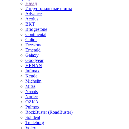
Назад
Индустриальные шины
Advance
Aeolus
BKT
Bridgestone
Continental
Cultor
Deestone
Emerald
Galaxy
Goodyear
HENAN
Infimax
Kenda
Michelin
Mitas
Naaats
Nortec
OZKA
Pulmox
RockBuster (RoadBuster)
Solideal
Trelleborg
Volex