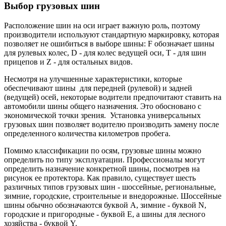
Выбор грузовых шин
Расположение шин на оси играет важную роль, поэтому
производители используют стандартную маркировку, которая
позволяет не ошибиться в выборе шины: F обозначает шины
для рулевых колес, D - для колес ведущей оси, T - для шин
прицепов и Z - для остальных видов.
Несмотря на улучшенные характеристики, которые
обеспечивают шины для передней (рулевой) и задней
(ведущей) осей, некоторые водители предпочитают ставить на
автомобили шины общего назначения. Это обосновано с
экономической точки зрения. Установка универсальных
грузовых шин позволяет водителю производить замену после
определенного количества километров пробега.
Помимо классификации по осям, грузовые шины можно
определить по типу эксплуатации. Профессионалы могут
определить назначение конкретной шины, посмотрев на
рисунок ее протектора. Как правило, существует шесть
различных типов грузовых шин - шоссейные, региональные,
зимние, городские, строительные и внедорожные. Шоссейные
шины обычно обозначаются буквой A, зимние - буквой N,
городские и пригородные - буквой E, а шины для лесного
хозяйства - буквой Y.