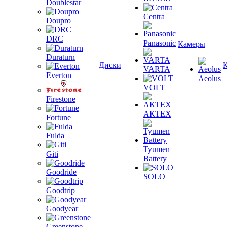
Doublestar
Centra
Doupro
DRC
Panasonic
Камеры
Duraturn
Диски
VARTA
Everton
Aeolus
VOLT
Firestone
АКТЕХ
Fortune
Fulda
Tyumen
Giti
Battery
Goodride
SOLO
Goodtrip
Goodyear
Greenstone