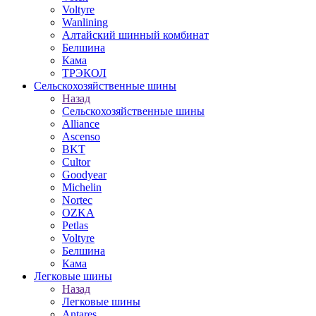
Voltyre
Wanlining
Алтайский шинный комбинат
Белшина
Кама
ТРЭКОЛ
Сельскохозяйственные шины
Назад
Сельскохозяйственные шины
Alliance
Ascenso
BKT
Cultor
Goodyear
Michelin
Nortec
OZKA
Petlas
Voltyre
Белшина
Кама
Легковые шины
Назад
Легковые шины
Antares