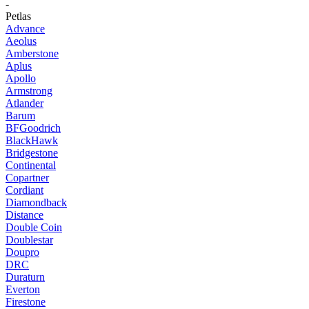
-
Petlas
Advance
Aeolus
Amberstone
Aplus
Apollo
Armstrong
Atlander
Barum
BFGoodrich
BlackHawk
Bridgestone
Continental
Copartner
Cordiant
Diamondback
Distance
Double Coin
Doublestar
Doupro
DRC
Duraturn
Everton
Firestone