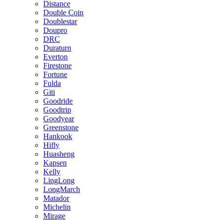
Distance
Double Coin
Doublestar
Doupro
DRC
Duraturn
Everton
Firestone
Fortune
Fulda
Giti
Goodride
Goodtrip
Goodyear
Greenstone
Hankook
Hifly
Huasheng
Kapsen
Kelly
LingLong
LongMarch
Matador
Michelin
Mirage