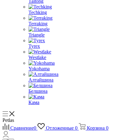
Taitong
Techking
Terraking
Triangle
Tyrex
Westlake
Yokohama
Алтайшина
Белшина
Кама
Petlas
Сравнение
0
Отложенные
0
Корзина
0