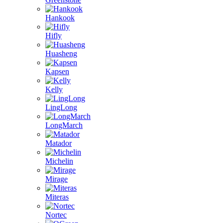
Hankook
Hifly
Huasheng
Kapsen
Kelly
LingLong
LongMarch
Matador
Michelin
Mirage
Miteras
Nortec