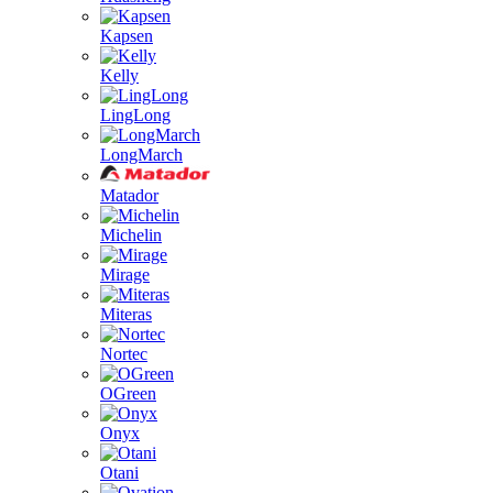
Kapsen
Kelly
LingLong
LongMarch
Matador
Michelin
Mirage
Miteras
Nortec
OGreen
Onyx
Otani