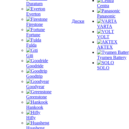
Duraturn
Centra
Everton
Panasonic
Диски
Firestone
VARTA
Fortune
VOLT
Fulda
АКТЕХ
Giti
Tyumen Battery
Goodride
SOLO
Goodtrip
Goodyear
Greenstone
Hankook
Hifly
Huasheng