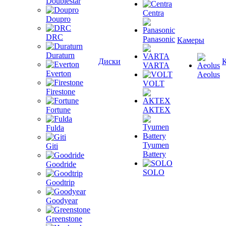
Doublestar
Centra
Doupro
DRC
Panasonic
Камеры
Duraturn
Диски
VARTA
Everton
Aeolus
VOLT
Firestone
Fortune
АКТЕХ
Fulda
Tyumen
Giti
Battery
Goodride
SOLO
Goodtrip
Goodyear
Greenstone