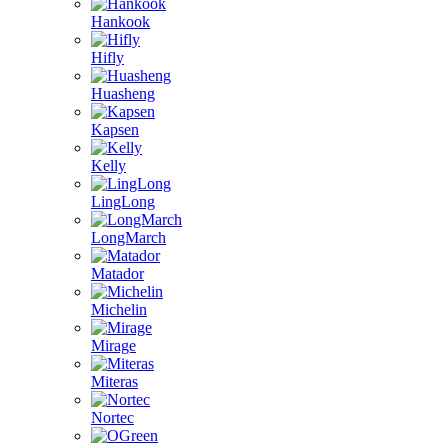
Hankook
Hifly
Huasheng
Kapsen
Kelly
LingLong
LongMarch
Matador
Michelin
Mirage
Miteras
Nortec