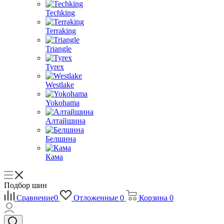
Techking
Terraking
Triangle
Tyrex
Westlake
Yokohama
Алтайшина
Белшина
Кама
Подбор шин
Сравнение
0
Отложенные
0
Корзина
0