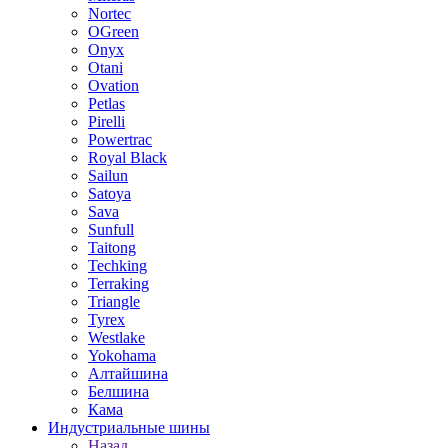
Nortec
OGreen
Onyx
Otani
Ovation
Petlas
Pirelli
Powertrac
Royal Black
Sailun
Satoya
Sava
Sunfull
Taitong
Techking
Terraking
Triangle
Tyrex
Westlake
Yokohama
Алтайшина
Белшина
Кама
Индустриальные шины
Назад