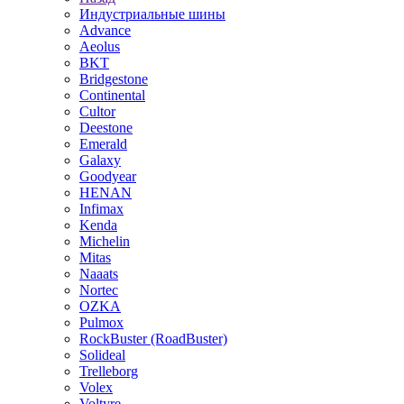
Индустриальные шины
Advance
Aeolus
BKT
Bridgestone
Continental
Cultor
Deestone
Emerald
Galaxy
Goodyear
HENAN
Infimax
Kenda
Michelin
Mitas
Naaats
Nortec
OZKA
Pulmox
RockBuster (RoadBuster)
Solideal
Trelleborg
Volex
Voltyre