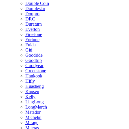
Double Coin
Doublestar
Doupro
DRC
Duraturn
Everton
Firestone
Fortune
Fulda
Giti
Goodride
Goodtrip
Goodyear
Greenstone
Hankook
Hifly
Huasheng
Kapsen
Kelly
LingLong
LongMarch
Matador
Michelin
Mirage
Miteras