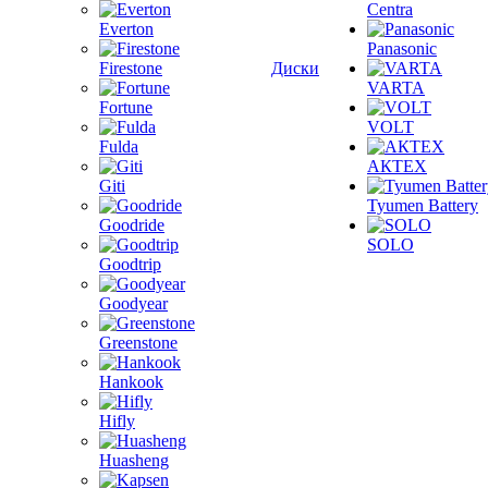
Centra
Everton
Panasonic
Firestone
Диски
VARTA
Fortune
VOLT
Fulda
АКТЕХ
Giti
Tyumen Battery
Goodride
SOLO
Goodtrip
Goodyear
Greenstone
Hankook
Hifly
Huasheng