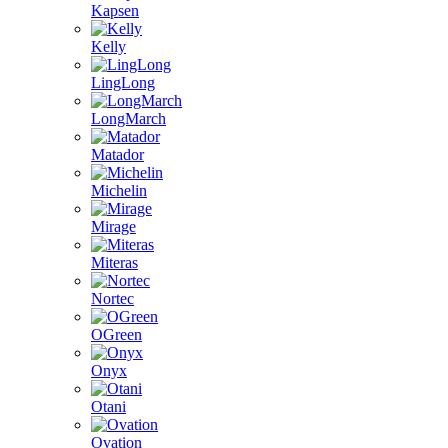
Kapsen
Kelly
LingLong
LongMarch
Matador
Michelin
Mirage
Miteras
Nortec
OGreen
Onyx
Otani
Ovation