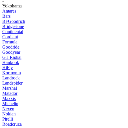
-
Yokohama
Antares
Bars
BFGoodrich
Bridgestone
Continental
Cordiant
Formula
Goodride
Goodyear
GT Radial
Hankook
HiFly
Kormoran
Landrock
Landspider
Marshal
Matador
Maxxis
Michelin
Nexen
Nokian
Pirelli
Roadcruza