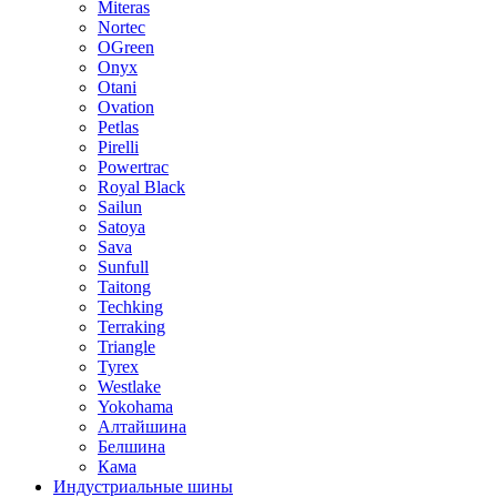
Miteras
Nortec
OGreen
Onyx
Otani
Ovation
Petlas
Pirelli
Powertrac
Royal Black
Sailun
Satoya
Sava
Sunfull
Taitong
Techking
Terraking
Triangle
Tyrex
Westlake
Yokohama
Алтайшина
Белшина
Кама
Индустриальные шины