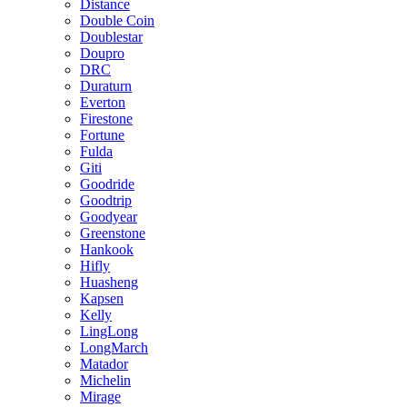
Distance
Double Coin
Doublestar
Doupro
DRC
Duraturn
Everton
Firestone
Fortune
Fulda
Giti
Goodride
Goodtrip
Goodyear
Greenstone
Hankook
Hifly
Huasheng
Kapsen
Kelly
LingLong
LongMarch
Matador
Michelin
Mirage