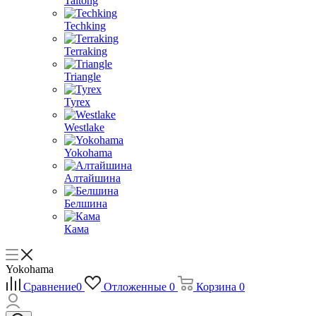
Taitong
Techking
Terraking
Triangle
Tyrex
Westlake
Yokohama
Алтайшина
Белшина
Кама
Yokohama
Сравнение
0
Отложенные
0
Корзина
0