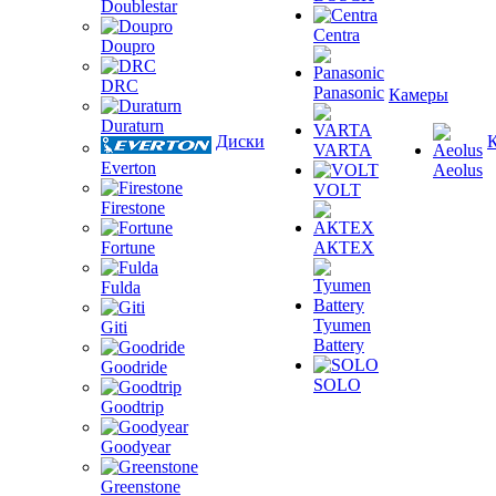
Doublestar
Centra
Doupro
DRC
Panasonic
Камеры
Duraturn
Диски
VARTA
Everton
Aeolus
VOLT
Firestone
Fortune
АКТЕХ
Fulda
Tyumen
Giti
Battery
Goodride
SOLO
Goodtrip
Goodyear
Greenstone