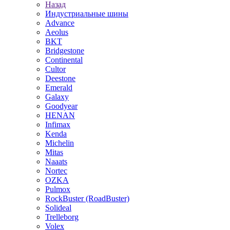
Назад
Индустриальные шины
Advance
Aeolus
BKT
Bridgestone
Continental
Cultor
Deestone
Emerald
Galaxy
Goodyear
HENAN
Infimax
Kenda
Michelin
Mitas
Naaats
Nortec
OZKA
Pulmox
RockBuster (RoadBuster)
Solideal
Trelleborg
Volex