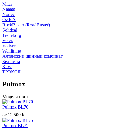
Mitas
Naaats
Nortec
OZKA
RockBuster (RoadBuster)
Solideal
Trelleborg
Volex
Voltyre
Wanlining
Алтайский шинный комбинат
Белшина
Кама
ТРЭКОЛ
Pulmox
Модели шин
Pulmox BL70
от
12 500
₽
Pulmox BL75