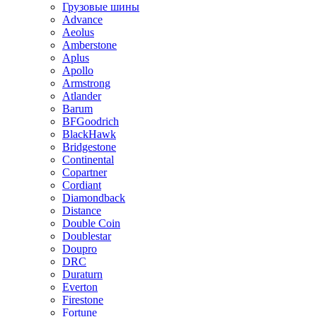
Грузовые шины
Advance
Aeolus
Amberstone
Aplus
Apollo
Armstrong
Atlander
Barum
BFGoodrich
BlackHawk
Bridgestone
Continental
Copartner
Cordiant
Diamondback
Distance
Double Coin
Doublestar
Doupro
DRC
Duraturn
Everton
Firestone
Fortune