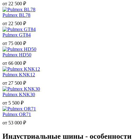
от
22 500
₽
Pulmox BL78
от
22 500
₽
Pulmox GT84
от
75 000
₽
Pulmox HD50
от
66 000
₽
Pulmox KNK12
от
27 500
₽
Pulmox KNK30
от
5 500
₽
Pulmox OR71
от
53 000
₽
Индустриальные шины - особенности