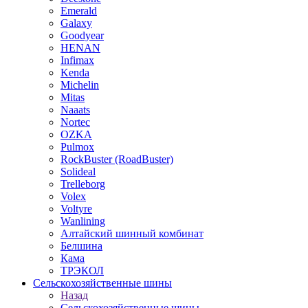
Emerald
Galaxy
Goodyear
HENAN
Infimax
Kenda
Michelin
Mitas
Naaats
Nortec
OZKA
Pulmox
RockBuster (RoadBuster)
Solideal
Trelleborg
Volex
Voltyre
Wanlining
Алтайский шинный комбинат
Белшина
Кама
ТРЭКОЛ
Сельскохозяйственные шины
Назад
Сельскохозяйственные шины