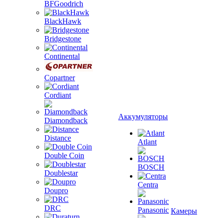
BFGoodrich
BlackHawk
Bridgestone
Continental
Copartner
Cordiant
Аккумуляторы
Diamondback
Distance
Atlant
Double Coin
BOSCH
Doublestar
Centra
Doupro
DRC
Panasonic
Камеры