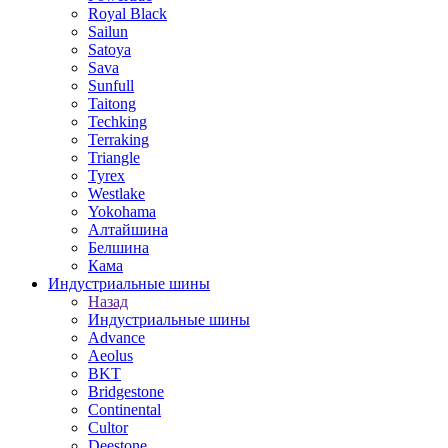
Royal Black
Sailun
Satoya
Sava
Sunfull
Taitong
Techking
Terraking
Triangle
Tyrex
Westlake
Yokohama
Алтайшина
Белшина
Кама
Индустриальные шины
Назад
Индустриальные шины
Advance
Aeolus
BKT
Bridgestone
Continental
Cultor
Deestone