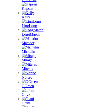
Kapsen
Kelly
LingLong
LongMarch
Matador
Michelin
Mirage
Miteras
Nortec
OGreen
Onyx
Otani