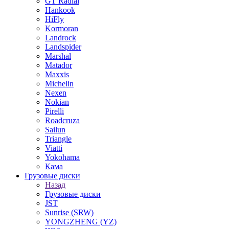
GT Radial
Hankook
HiFly
Kormoran
Landrock
Landspider
Marshal
Matador
Maxxis
Michelin
Nexen
Nokian
Pirelli
Roadcruza
Sailun
Triangle
Viatti
Yokohama
Кама
Грузовые диски
Назад
Грузовые диски
JST
Sunrise (SRW)
YONGZHENG (YZ)