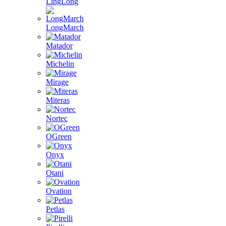
LingLong
LongMarch
Matador
Michelin
Mirage
Miteras
Nortec
OGreen
Onyx
Otani
Ovation
Petlas