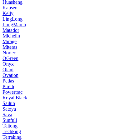
Huasheng
Kapsen
Kelly
LingLong
LongMarch
Matador
Michelin
Mirage
Miteras
Nortec
OGreen
Onyx
Otani
Ovation
Petlas
Pirelli
Powertrac
Royal Black
Sailun
Satoya
Sava
Sunfull
Taitong
Techking
Terraking