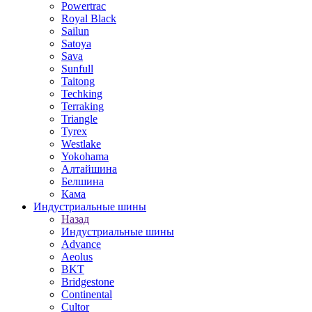
Powertrac
Royal Black
Sailun
Satoya
Sava
Sunfull
Taitong
Techking
Terraking
Triangle
Tyrex
Westlake
Yokohama
Алтайшина
Белшина
Кама
Индустриальные шины
Назад
Индустриальные шины
Advance
Aeolus
BKT
Bridgestone
Continental
Cultor