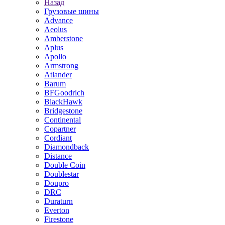
Назад
Грузовые шины
Advance
Aeolus
Amberstone
Aplus
Apollo
Armstrong
Atlander
Barum
BFGoodrich
BlackHawk
Bridgestone
Continental
Copartner
Cordiant
Diamondback
Distance
Double Coin
Doublestar
Doupro
DRC
Duraturn
Everton
Firestone