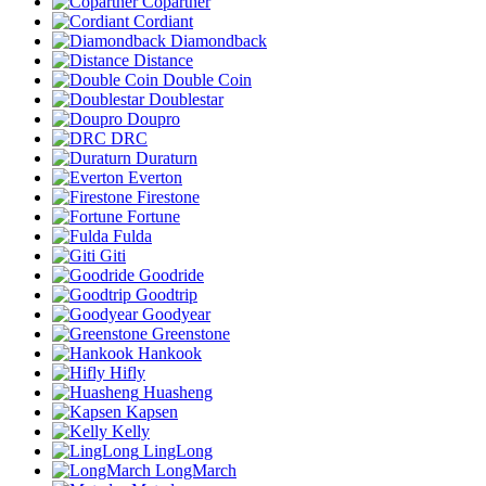
Copartner
Cordiant
Diamondback
Distance
Double Coin
Doublestar
Doupro
DRC
Duraturn
Everton
Firestone
Fortune
Fulda
Giti
Goodride
Goodtrip
Goodyear
Greenstone
Hankook
Hifly
Huasheng
Kapsen
Kelly
LingLong
LongMarch