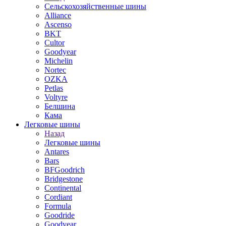
Сельскохозяйственные шины
Alliance
Ascenso
BKT
Cultor
Goodyear
Michelin
Nortec
OZKA
Petlas
Voltyre
Белшина
Кама
Легковые шины
Назад
Легковые шины
Antares
Bars
BFGoodrich
Bridgestone
Continental
Cordiant
Formula
Goodride
Goodyear