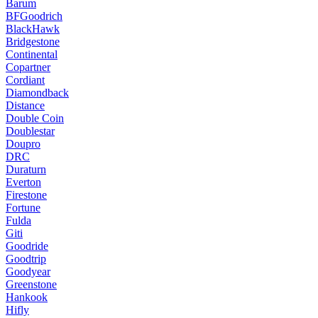
Barum
BFGoodrich
BlackHawk
Bridgestone
Continental
Copartner
Cordiant
Diamondback
Distance
Double Coin
Doublestar
Doupro
DRC
Duraturn
Everton
Firestone
Fortune
Fulda
Giti
Goodride
Goodtrip
Goodyear
Greenstone
Hankook
Hifly