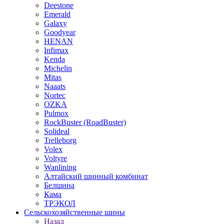
Deestone
Emerald
Galaxy
Goodyear
HENAN
Infimax
Kenda
Michelin
Mitas
Naaats
Nortec
OZKA
Pulmox
RockBuster (RoadBuster)
Solideal
Trelleborg
Volex
Voltyre
Wanlining
Алтайский шинный комбинат
Белшина
Кама
ТРЭКОЛ
Сельскохозяйственные шины
Назад