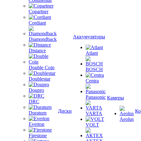
Continental
Copartner
Cordiant
Аккумуляторы
Diamondback
Distance
Atlant
Double Coin
BOSCH
Doublestar
Centra
Doupro
Panasonic
Камеры
DRC
Диски
Ко
Duraturn
VARTA
Aeolus
Everton
VOLT
Firestone