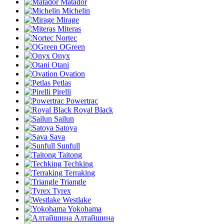
Matador
Michelin
Mirage
Miteras
Nortec
OGreen
Onyx
Otani
Ovation
Petlas
Pirelli
Powertrac
Royal Black
Sailun
Satoya
Sava
Sunfull
Taitong
Techking
Terraking
Triangle
Tyrex
Westlake
Yokohama
Алтайшина