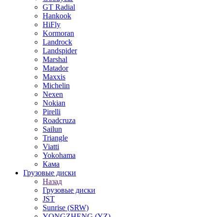
GT Radial
Hankook
HiFly
Kormoran
Landrock
Landspider
Marshal
Matador
Maxxis
Michelin
Nexen
Nokian
Pirelli
Roadcruza
Sailun
Triangle
Viatti
Yokohama
Кама
Грузовые диски
Назад
Грузовые диски
JST
Sunrise (SRW)
YONGZHENG (YZ)