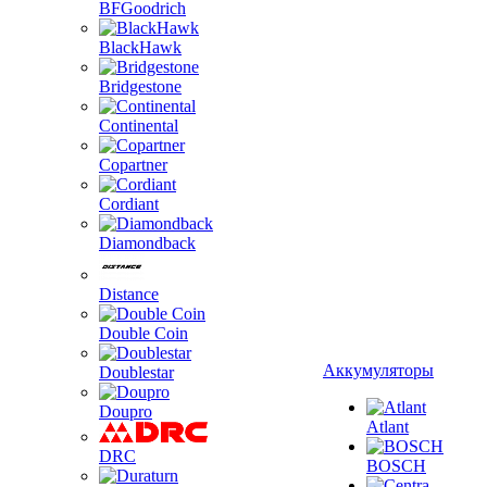
BFGoodrich
BlackHawk
Bridgestone
Continental
Copartner
Cordiant
Diamondback
Distance
Double Coin
Аккумуляторы
Doublestar
Doupro
Atlant
DRC
BOSCH