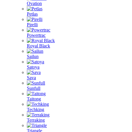
Ovation
Petlas
Pirelli
Powertrac
Royal Black
Sailun
Satoya
Sava
Sunfull
Taitong
Techking
Terraking
Triangle