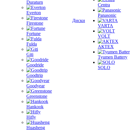
Duraturn
Centra
Everton
Panasonic
Диски
Firestone
VARTA
Fortune
VOLT
Fulda
АКТЕХ
Giti
Tyumen Battery
Goodride
SOLO
Goodtrip
Goodyear
Greenstone
Hankook
Hifly
Huasheng