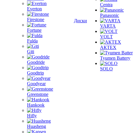
Centra
Everton
Panasonic
Firestone
Диски
VARTA
Fortune
VOLT
Fulda
АКТЕХ
Giti
Tyumen Battery
Goodride
SOLO
Goodtrip
Goodyear
Greenstone
Hankook
Hifly
Huasheng