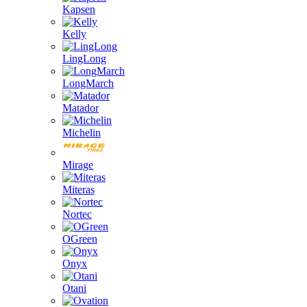
Kapsen
Kelly
LingLong
LongMarch
Matador
Michelin
Mirage
Miteras
Nortec
OGreen
Onyx
Otani