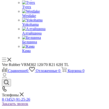
Tyrex
Westlake
Yokohama
Алтайшина
Белшина
Кама
Vee Rubber VRM302 120/70 R21 62H TL
Сравнение
0
Отложенные
0
Корзина
0
Телефоны
8 (3452) 91-25-26
Заказать звонок