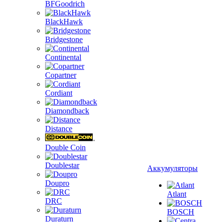
BFGoodrich
BlackHawk
Bridgestone
Continental
Copartner
Cordiant
Diamondback
Distance
Double Coin
Doublestar
Аккумуляторы
Doupro
Atlant
DRC
BOSCH
Duraturn