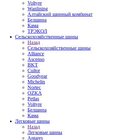
Voltyre
Wanlining
Алтайский шинный комбинат
Белшина
Кама
ТРЭКОЛ
Сельскохозяйственные шины
Назад
Сельскохозяйственные шины
Alliance
Ascenso
BKT
Cultor
Goodyear
Michelin
Nortec
OZKA
Petlas
Voltyre
Белшина
Кама
Легковые шины
Назад
Легковые шины
Antares