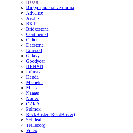
Назад
Индустриальные шины
Advance
Aeolus
BKT
Bridgestone
Continental
Cultor
Deestone
Emerald
Galaxy
Goodyear
HENAN
Infimax
Kenda
Michelin
Mitas
Naaats
Nortec
OZKA
Pulmox
RockBuster (RoadBuster)
Solideal
Trelleborg
Volex