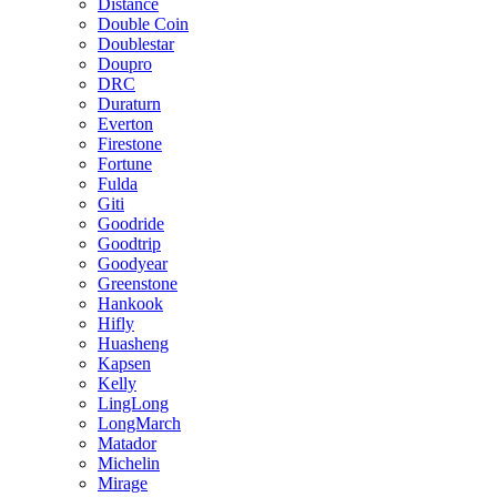
Distance
Double Coin
Doublestar
Doupro
DRC
Duraturn
Everton
Firestone
Fortune
Fulda
Giti
Goodride
Goodtrip
Goodyear
Greenstone
Hankook
Hifly
Huasheng
Kapsen
Kelly
LingLong
LongMarch
Matador
Michelin
Mirage