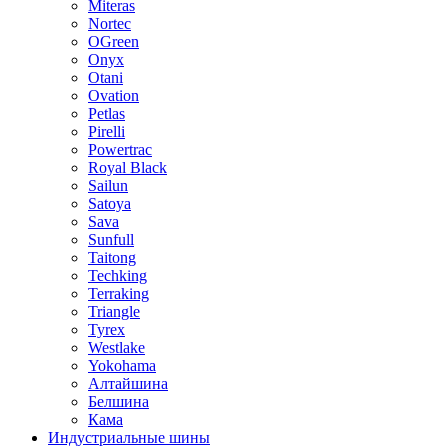
Miteras
Nortec
OGreen
Onyx
Otani
Ovation
Petlas
Pirelli
Powertrac
Royal Black
Sailun
Satoya
Sava
Sunfull
Taitong
Techking
Terraking
Triangle
Tyrex
Westlake
Yokohama
Алтайшина
Белшина
Кама
Индустриальные шины