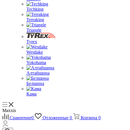
Techking
Terraking
Triangle
Tyrex
Westlake
Yokohama
Алтайшина
Белшина
Кама
Maxxis
Сравнение
0
Отложенные
0
Корзина
0