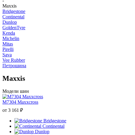
-
Maxxis
Bridgestone
Continental
Dunlop
GoldenTyre
Kenda
Michelin
Mitas
Pirelli
Sava
Vee Rubber
Петрошина
Maxxis
Модели шин
M7304 Maxxcross
от
3 161
₽
Bridgestone
Continental
Dunlop