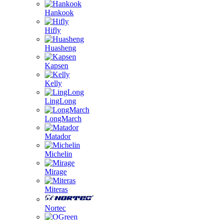
Hankook
Hifly
Huasheng
Kapsen
Kelly
LingLong
LongMarch
Matador
Michelin
Mirage
Miteras
Nortec