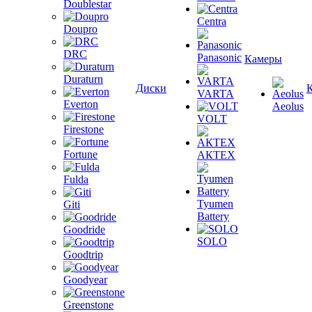
Doublestar
Centra
Doupro
DRC
Panasonic
Камеры
Duraturn
Диски
VARTA
Everton
Aeolus
VOLT
Firestone
Fortune
АКТЕХ
Fulda
Tyumen
Giti
Battery
Goodride
SOLO
Goodtrip
Goodyear
Greenstone