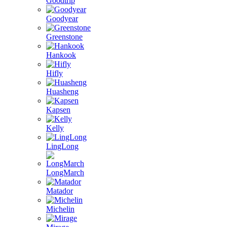
Goodtrip
Goodyear
Greenstone
Hankook
Hifly
Huasheng
Kapsen
Kelly
LingLong
LongMarch
Matador
Michelin