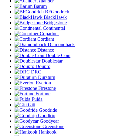
Atlander
Barum
BFGoodrich
BlackHawk
Bridgestone
Continental
Copartner
Cordiant
Diamondback
Distance
Double Coin
Doublestar
Doupro
DRC
Duraturn
Everton
Firestone
Fortune
Fulda
Giti
Goodride
Goodtrip
Goodyear
Greenstone
Hankook