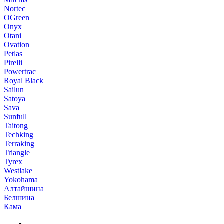
Nortec
OGreen
Onyx
Otani
Ovation
Petlas
Pirelli
Powertrac
Royal Black
Sailun
Satoya
Sava
Sunfull
Taitong
Techking
Terraking
Triangle
Tyrex
Westlake
Yokohama
Алтайшина
Белшина
Кама