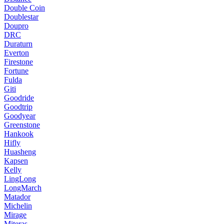
Double Coin
Doublestar
Doupro
DRC
Duraturn
Everton
Firestone
Fortune
Fulda
Giti
Goodride
Goodtrip
Goodyear
Greenstone
Hankook
Hifly
Huasheng
Kapsen
Kelly
LingLong
LongMarch
Matador
Michelin
Mirage
Miteras