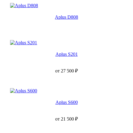
Aplus D808
Aplus S201
от
27 500
₽
Aplus S600
от
21 500
₽