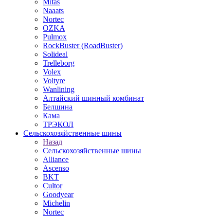
Mitas
Naaats
Nortec
OZKA
Pulmox
RockBuster (RoadBuster)
Solideal
Trelleborg
Volex
Voltyre
Wanlining
Алтайский шинный комбинат
Белшина
Кама
ТРЭКОЛ
Сельскохозяйственные шины
Назад
Сельскохозяйственные шины
Alliance
Ascenso
BKT
Cultor
Goodyear
Michelin
Nortec