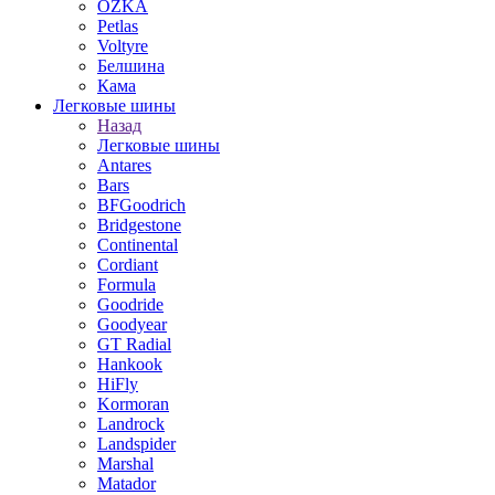
OZKA
Petlas
Voltyre
Белшина
Кама
Легковые шины
Назад
Легковые шины
Antares
Bars
BFGoodrich
Bridgestone
Continental
Cordiant
Formula
Goodride
Goodyear
GT Radial
Hankook
HiFly
Kormoran
Landrock
Landspider
Marshal
Matador