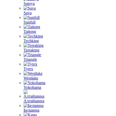
Satoya
Sava
Sunfull
Taitong
Techking
Terraking
Triangle
Tyrex
Westlake
Yokohama
Алтайшина
Белшина