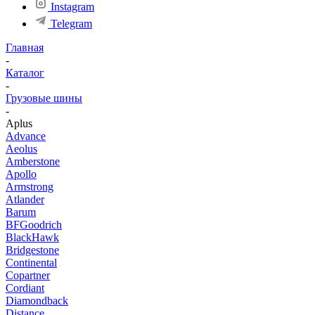
Instagram
Telegram
Главная
-
Каталог
-
Грузовые шины
-
Aplus
Advance
Aeolus
Amberstone
Apollo
Armstrong
Atlander
Barum
BFGoodrich
BlackHawk
Bridgestone
Continental
Copartner
Cordiant
Diamondback
Distance