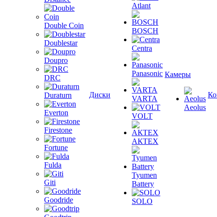
Atlant
Double Coin
BOSCH
Doublestar
Centra
Doupro
Panasonic
Камеры
DRC
Диски
Ко
Duraturn
VARTA
Aeolus
Everton
VOLT
Firestone
АКТЕХ
Fortune
Fulda
Tyumen
Giti
Battery
Goodride
SOLO