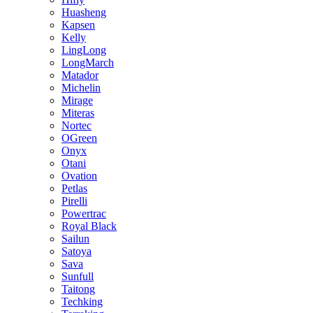
Huasheng
Kapsen
Kelly
LingLong
LongMarch
Matador
Michelin
Mirage
Miteras
Nortec
OGreen
Onyx
Otani
Ovation
Petlas
Pirelli
Powertrac
Royal Black
Sailun
Satoya
Sava
Sunfull
Taitong
Techking