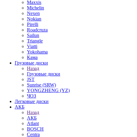
Maxxis
Michelin
Nexen
Nokian
Pirelli
Roadcruza
Sailun
Triangle
Viatti
Yokohama
Кама
Грузовые диски
Назад
Грузовые диски
JST
Sunrise (SRW)
YONGZHENG (YZ)
ЧОЗ
Легковые диски
АКБ
Назад
АКБ
Atlant
BOSCH
Centra