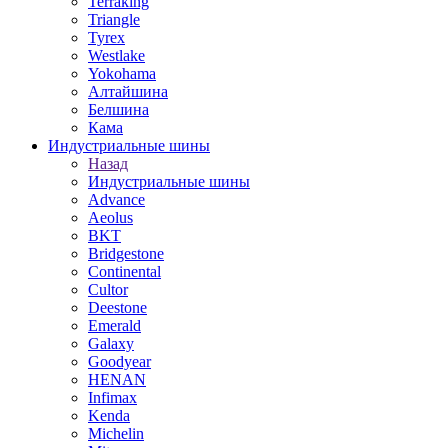
Terraking
Triangle
Tyrex
Westlake
Yokohama
Алтайшина
Белшина
Кама
Индустриальные шины
Назад
Индустриальные шины
Advance
Aeolus
BKT
Bridgestone
Continental
Cultor
Deestone
Emerald
Galaxy
Goodyear
HENAN
Infimax
Kenda
Michelin