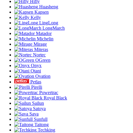
Hifly
Huasheng
Kapsen
Kelly
LingLong
LongMarch
Matador
Michelin
Mirage
Miteras
Nortec
OGreen
Onyx
Otani
Ovation
Petlas
Pirelli
Powertrac
Royal Black
Sailun
Satoya
Sava
Sunfull
Taitong
Techking