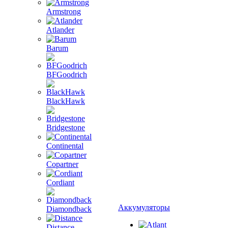
Armstrong
Atlander
Barum
BFGoodrich
BlackHawk
Bridgestone
Continental
Copartner
Cordiant
Аккумуляторы
Diamondback
Distance