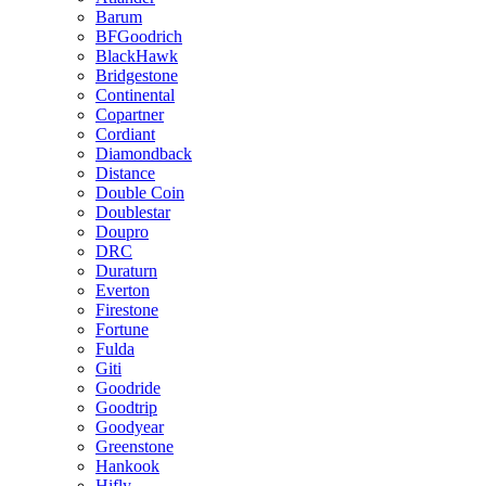
Barum
BFGoodrich
BlackHawk
Bridgestone
Continental
Copartner
Cordiant
Diamondback
Distance
Double Coin
Doublestar
Doupro
DRC
Duraturn
Everton
Firestone
Fortune
Fulda
Giti
Goodride
Goodtrip
Goodyear
Greenstone
Hankook
Hifly