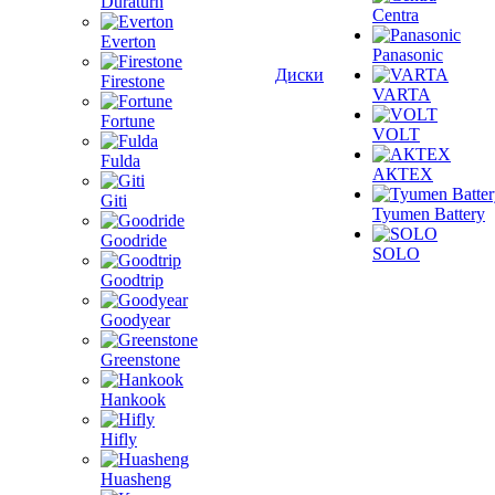
Duraturn
Centra
Everton
Panasonic
Диски
Firestone
VARTA
Fortune
VOLT
Fulda
АКТЕХ
Giti
Tyumen Battery
Goodride
SOLO
Goodtrip
Goodyear
Greenstone
Hankook
Hifly
Huasheng