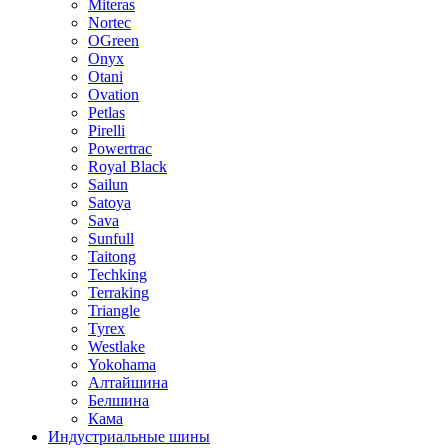
Miteras
Nortec
OGreen
Onyx
Otani
Ovation
Petlas
Pirelli
Powertrac
Royal Black
Sailun
Satoya
Sava
Sunfull
Taitong
Techking
Terraking
Triangle
Tyrex
Westlake
Yokohama
Алтайшина
Белшина
Кама
Индустриальные шины