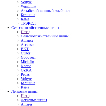
Voltyre
Wanlining
Алтайский шинный комбинат
Белшина
Кама
ТРЭКОЛ
Сельскохозяйственные шины
Назад
Сельскохозяйственные шины
Alliance
Ascenso
BKT
Cultor
Goodyear
Michelin
Nortec
OZKA
Petlas
Voltyre
Белшина
Кама
Легковые шины
Назад
Легковые шины
Antares