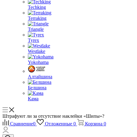
Techking
Terraking
Triangle
Tyrex
Westlake
Yokohama
Алтайшина
Белшина
Кама
Штрафуют ли за отсутствие наклейки «Шипы»?
Сравнение
0
Отложенные
0
Корзина
0