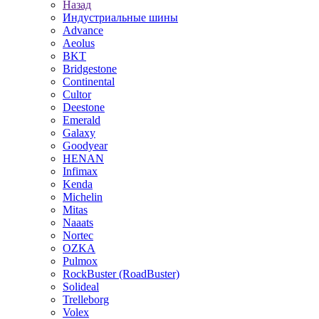
Назад
Индустриальные шины
Advance
Aeolus
BKT
Bridgestone
Continental
Cultor
Deestone
Emerald
Galaxy
Goodyear
HENAN
Infimax
Kenda
Michelin
Mitas
Naaats
Nortec
OZKA
Pulmox
RockBuster (RoadBuster)
Solideal
Trelleborg
Volex