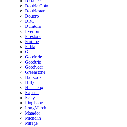
Distance
Double Coin
Doublestar
Doupro
DRC
Duraturn
Everton
Firestone
Fortune
Fulda
Giti
Goodride
Goodtrip
Goodyear
Greenstone
Hankook
Hifly
Huasheng
Kapsen
Kelly
LingLong
LongMarch
Matador
Michelin
Mirage