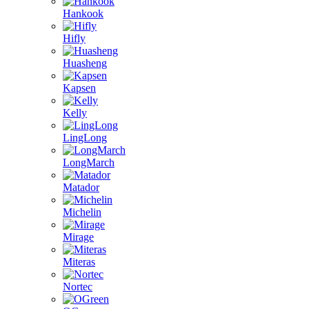
Hankook
Hifly
Huasheng
Kapsen
Kelly
LingLong
LongMarch
Matador
Michelin
Mirage
Miteras
Nortec