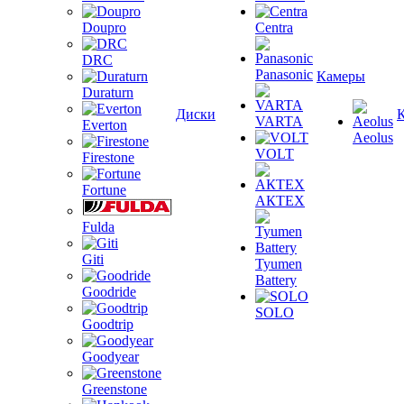
Doupro
Centra
DRC
Panasonic
Камеры
Duraturn
Диски
VARTA
Everton
Aeolus
VOLT
Firestone
Fortune
АКТЕХ
Fulda
Giti
Tyumen
Battery
Goodride
SOLO
Goodtrip
Goodyear
Greenstone