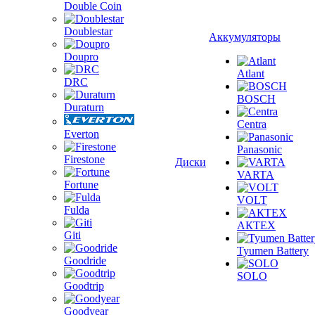
Double Coin
Doublestar
Аккумуляторы
Doupro
Atlant
DRC
BOSCH
Duraturn
Centra
Everton
Panasonic
Firestone
Диски
VARTA
Fortune
VOLT
Fulda
АКТЕХ
Giti
Tyumen Battery
Goodride
SOLO
Goodtrip
Goodyear