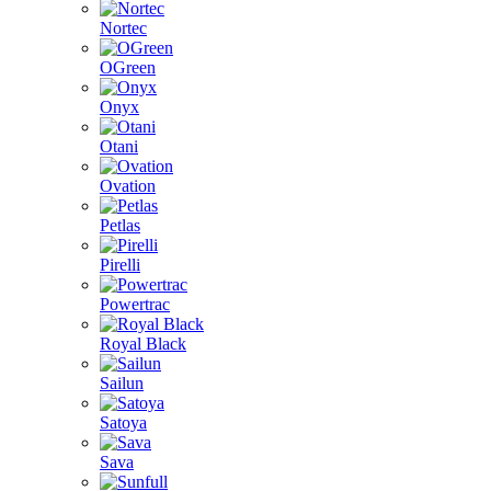
Nortec
OGreen
Onyx
Otani
Ovation
Petlas
Pirelli
Powertrac
Royal Black
Sailun
Satoya
Sava