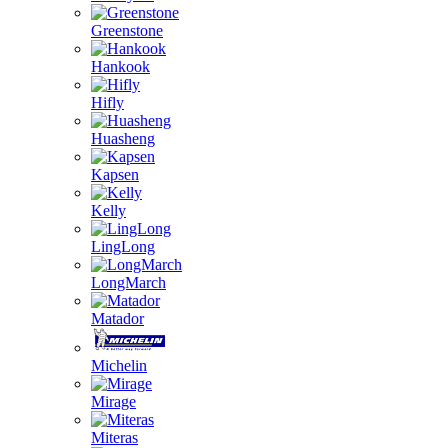
Greenstone
Hankook
Hifly
Huasheng
Kapsen
Kelly
LingLong
LongMarch
Matador
Michelin
Mirage
Miteras