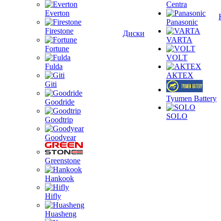
Centra
Everton
Panasonic
Firestone
Диски
VARTA
Fortune
VOLT
Fulda
АКТЕХ
Giti
Tyumen Battery
Goodride
SOLO
Goodtrip
Goodyear
Greenstone
Hankook
Hifly
Huasheng