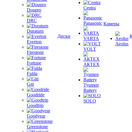
Centra
Doupro
DRC
Panasonic
Камеры
Duraturn
Диски
VARTA
Everton
Aeolus
VOLT
Firestone
Fortune
АКТЕХ
Fulda
Giti
Tyumen
Battery
Goodride
SOLO
Goodtrip
Goodyear
Greenstone