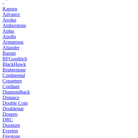
-
Kapsen
Advance
Aeolus
Amberstone
Aplus
Apollo
Armstrong
Atlander
Barum
BFGoodrich
BlackHawk
Bridgestone
Continental
Copartner
Cordiant
Diamondback
Distance
Double Coin
Doublestar
Doupro
DRC
Duraturn
Everton
Firestone