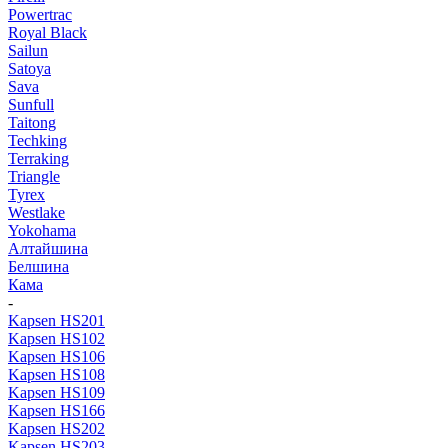
Powertrac
Royal Black
Sailun
Satoya
Sava
Sunfull
Taitong
Techking
Terraking
Triangle
Tyrex
Westlake
Yokohama
Алтайшина
Белшина
Кама
-
Kapsen HS201
Kapsen HS102
Kapsen HS106
Kapsen HS108
Kapsen HS109
Kapsen HS166
Kapsen HS202
Kapsen HS203