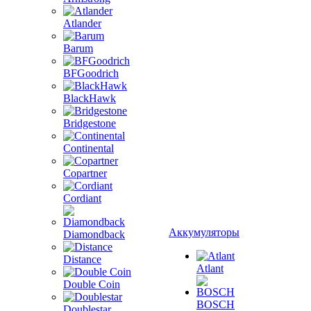
Atlander
Barum
BFGoodrich
BlackHawk
Bridgestone
Continental
Copartner
Cordiant
Аккумуляторы
Diamondback
Distance
Atlant
Double Coin
BOSCH
Doublestar