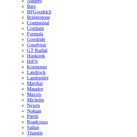
Antares
Bars
BFGoodrich
Bridgestone
Continental
Cordiant
Formula
Goodride
Goodyear
GT Radial
Hankook
HiFly
Kormoran
Landrock
Landspider
Marshal
Matador
Maxxis
Michelin
Nexen
Nokian
Pirelli
Roadcruza
Sailun
Triangle