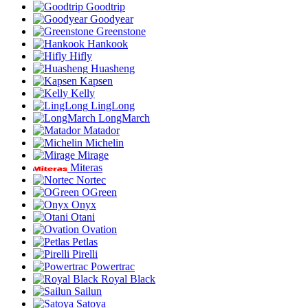
Goodtrip
Goodyear
Greenstone
Hankook
Hifly
Huasheng
Kapsen
Kelly
LingLong
LongMarch
Matador
Michelin
Mirage
Miteras
Nortec
OGreen
Onyx
Otani
Ovation
Petlas
Pirelli
Powertrac
Royal Black
Sailun
Satoya