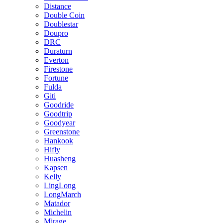
Distance
Double Coin
Doublestar
Doupro
DRC
Duraturn
Everton
Firestone
Fortune
Fulda
Giti
Goodride
Goodtrip
Goodyear
Greenstone
Hankook
Hifly
Huasheng
Kapsen
Kelly
LingLong
LongMarch
Matador
Michelin
Mirage