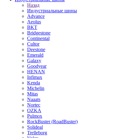
Назад
Индустриальные шины
Advance
Aeolus
BKT
Bridgestone
Continental
Cultor
Deestone
Emerald
Galaxy
Goodyear
HENAN
Infimax
Kenda
Michelin
Mitas
Naaats
Nortec
OZKA
Pulmox
RockBuster (RoadBuster)
Solideal
Trelleborg