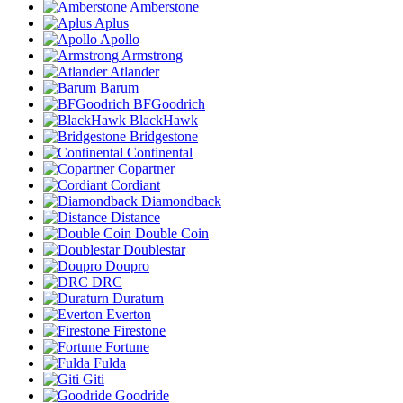
Amberstone
Aplus
Apollo
Armstrong
Atlander
Barum
BFGoodrich
BlackHawk
Bridgestone
Continental
Copartner
Cordiant
Diamondback
Distance
Double Coin
Doublestar
Doupro
DRC
Duraturn
Everton
Firestone
Fortune
Fulda
Giti
Goodride