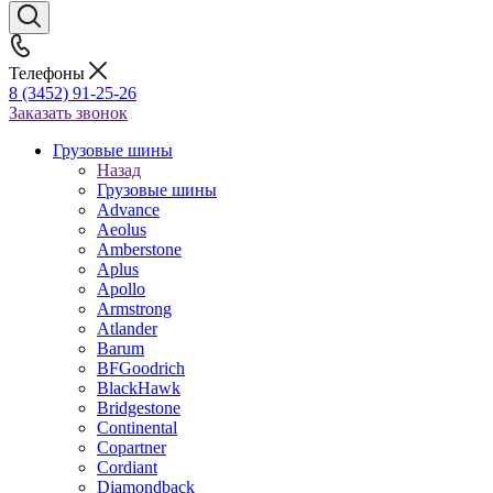
Телефоны
8 (3452) 91-25-26
Заказать звонок
Грузовые шины
Назад
Грузовые шины
Advance
Aeolus
Amberstone
Aplus
Apollo
Armstrong
Atlander
Barum
BFGoodrich
BlackHawk
Bridgestone
Continental
Copartner
Cordiant
Diamondback