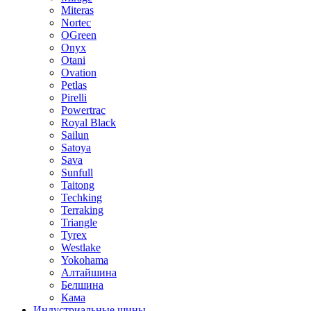
Miteras
Nortec
OGreen
Onyx
Otani
Ovation
Petlas
Pirelli
Powertrac
Royal Black
Sailun
Satoya
Sava
Sunfull
Taitong
Techking
Terraking
Triangle
Tyrex
Westlake
Yokohama
Алтайшина
Белшина
Кама
Индустриальные шины