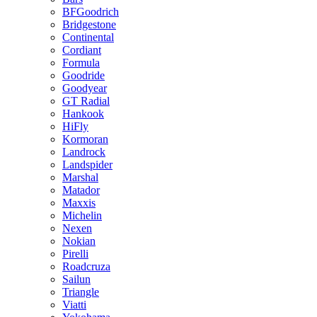
BFGoodrich
Bridgestone
Continental
Cordiant
Formula
Goodride
Goodyear
GT Radial
Hankook
HiFly
Kormoran
Landrock
Landspider
Marshal
Matador
Maxxis
Michelin
Nexen
Nokian
Pirelli
Roadcruza
Sailun
Triangle
Viatti