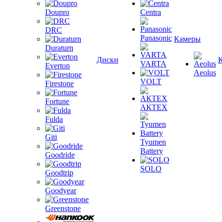
Doupro
Centra
DRC
Panasonic
Камеры
Duraturn
Диски
VARTA
Everton
Aeolus
VOLT
Firestone
Fortune
АКТЕХ
Fulda
Giti
Tyumen
Battery
Goodride
SOLO
Goodtrip
Goodyear
Greenstone