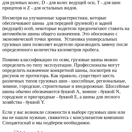
для рулевых колес, D - для колес ведущей оси, T - для шин
прицепов и Z - для остальных видов.
Несмотря на улучшенные характеристики, которые
обеспечивают шины для передней (рулевой) и задней
(ведущей) осей, некоторые водители предпочитают ставить на
автомобили шины общего назначения. Это обосновано с
экономической точки зрения. Установка универсальных
грузовых шин позволяет водителю производить замену после
определенного количества километров пробега.
Помимо классификации по осям, грузовые шины можно
определить по типу эксплуатации. Профессионалы могут
определить назначение конкретной шины, посмотрев на
рисунок ее протектора. Как правило, существует шесть
различных типов грузовых шин - шоссейные, региональные,
зимние, городские, строительные и внедорожные. Шоссейные
шины обычно обозначаются буквой A, зимние - буквой N,
городские и пригородные - буквой E, а шины для лесного
хозяйства - буквой Y.
Если у вас возникли сложности в выборе грузовых шин или
вы не нашли нужные, свяжитесь с консультантом компании
Спецавтоснаб и мы подберем необходимое.