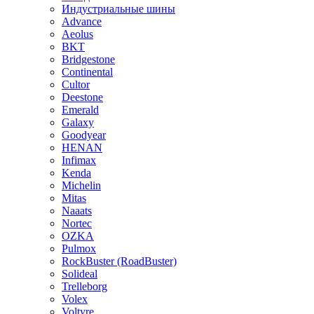
Индустриальные шины
Advance
Aeolus
BKT
Bridgestone
Continental
Cultor
Deestone
Emerald
Galaxy
Goodyear
HENAN
Infimax
Kenda
Michelin
Mitas
Naaats
Nortec
OZKA
Pulmox
RockBuster (RoadBuster)
Solideal
Trelleborg
Volex
Voltyre