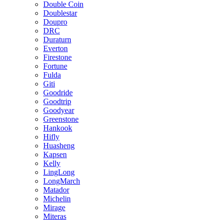
Double Coin
Doublestar
Doupro
DRC
Duraturn
Everton
Firestone
Fortune
Fulda
Giti
Goodride
Goodtrip
Goodyear
Greenstone
Hankook
Hifly
Huasheng
Kapsen
Kelly
LingLong
LongMarch
Matador
Michelin
Mirage
Miteras