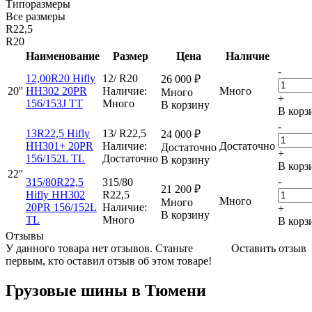
Типоразмеры
Все размеры
R22,5
R20
Наименование
Размер
Цена
Наличие
-
12,00R20 Hifly
12/ R20
26 000
₽
20''
HH302 20PR
Наличие:
Много
Много
+
156/153J TT
Много
В корзину
В корз
-
13R22,5 Hifly
13/ R22,5
24 000
₽
HH301+ 20PR
Наличие:
Достаточно
Достаточно
+
156/152L TL
Достаточно
В корзину
В корз
22''
-
315/80R22,5
315/80
21 200
₽
Hifly HH302
R22,5
Много
Много
20PR 156/152L
Наличие:
+
В корзину
TL
Много
В корз
Отзывы
У данного товара нет отзывов. Станьте
Оставить отзыв
первым, кто оставил отзыв об этом товаре!
Грузовые шины в Тюмени