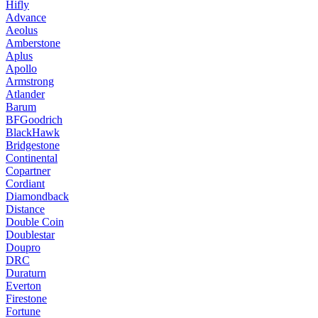
Hifly
Advance
Aeolus
Amberstone
Aplus
Apollo
Armstrong
Atlander
Barum
BFGoodrich
BlackHawk
Bridgestone
Continental
Copartner
Cordiant
Diamondback
Distance
Double Coin
Doublestar
Doupro
DRC
Duraturn
Everton
Firestone
Fortune