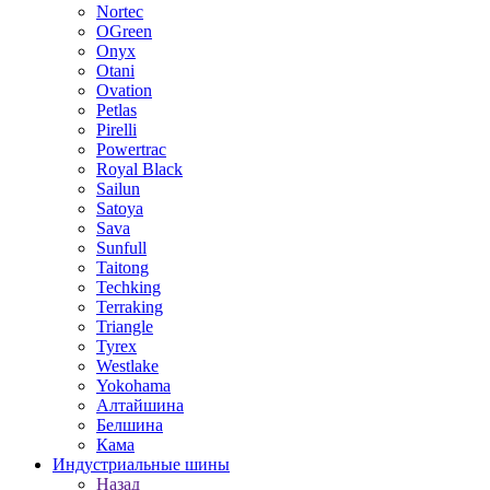
Nortec
OGreen
Onyx
Otani
Ovation
Petlas
Pirelli
Powertrac
Royal Black
Sailun
Satoya
Sava
Sunfull
Taitong
Techking
Terraking
Triangle
Tyrex
Westlake
Yokohama
Алтайшина
Белшина
Кама
Индустриальные шины
Назад