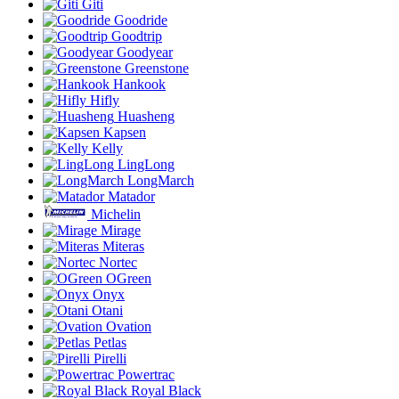
Giti
Goodride
Goodtrip
Goodyear
Greenstone
Hankook
Hifly
Huasheng
Kapsen
Kelly
LingLong
LongMarch
Matador
Michelin
Mirage
Miteras
Nortec
OGreen
Onyx
Otani
Ovation
Petlas
Pirelli
Powertrac
Royal Black