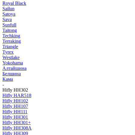
Royal Black
Sailun
Satoya
Sava
Sunfull
Taitong
Techking
Terraking
Triangle
Tyrex
Westlake
Yokohama
Алтайшина
Белшина
Кама
-
Hifly HH302
Hifly HAR518
Hifly HH102
Hifly HH107
Hifly HH111
Hifly HH301
Hifly HH301+
Hifly HH308A
Hifly HH309