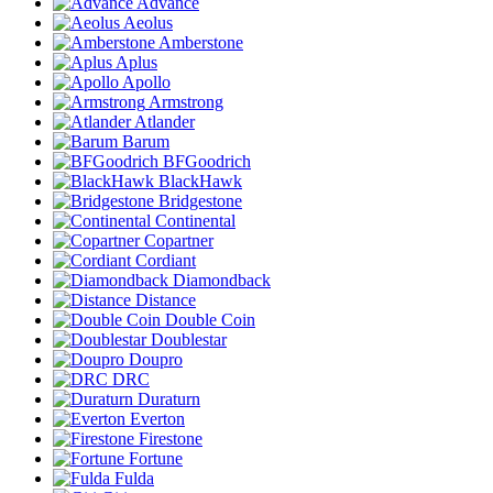
Advance
Aeolus
Amberstone
Aplus
Apollo
Armstrong
Atlander
Barum
BFGoodrich
BlackHawk
Bridgestone
Continental
Copartner
Cordiant
Diamondback
Distance
Double Coin
Doublestar
Doupro
DRC
Duraturn
Everton
Firestone
Fortune
Fulda