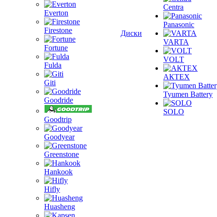
Centra
Everton
Panasonic
Firestone
Диски
VARTA
Fortune
VOLT
Fulda
АКТЕХ
Giti
Tyumen Battery
Goodride
SOLO
Goodtrip
Goodyear
Greenstone
Hankook
Hifly
Huasheng