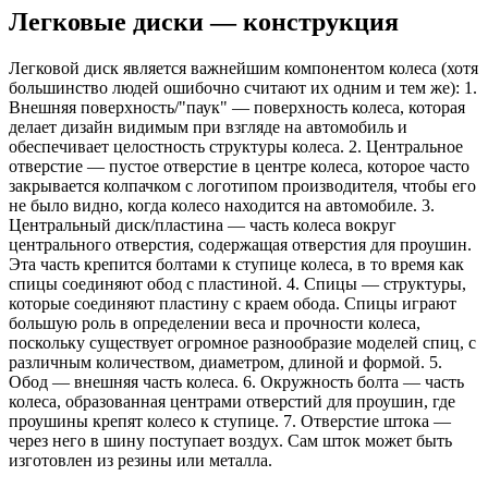
Легковые диски — конструкция
Легковой диск является важнейшим компонентом колеса (хотя
большинство людей ошибочно считают их одним и тем же): 1.
Внешняя поверхность/"паук" — поверхность колеса, которая
делает дизайн видимым при взгляде на автомобиль и
обеспечивает целостность структуры колеса. 2. Центральное
отверстие — пустое отверстие в центре колеса, которое часто
закрывается колпачком с логотипом производителя, чтобы его
не было видно, когда колесо находится на автомобиле. 3.
Центральный диск/пластина — часть колеса вокруг
центрального отверстия, содержащая отверстия для проушин.
Эта часть крепится болтами к ступице колеса, в то время как
спицы соединяют обод с пластиной. 4. Спицы — структуры,
которые соединяют пластину с краем обода. Спицы играют
большую роль в определении веса и прочности колеса,
поскольку существует огромное разнообразие моделей спиц, с
различным количеством, диаметром, длиной и формой. 5.
Обод — внешняя часть колеса. 6. Окружность болта — часть
колеса, образованная центрами отверстий для проушин, где
проушины крепят колесо к ступице. 7. Отверстие штока —
через него в шину поступает воздух. Сам шток может быть
изготовлен из резины или металла.