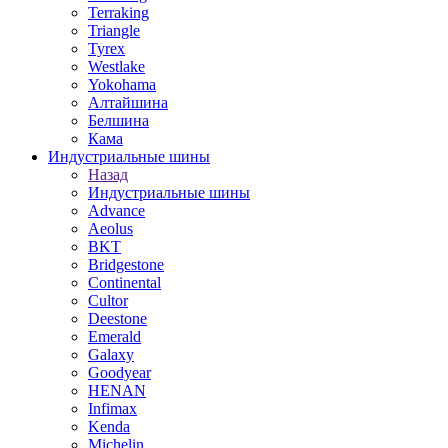
Terraking
Triangle
Tyrex
Westlake
Yokohama
Алтайшина
Белшина
Кама
Индустриальные шины
Назад
Индустриальные шины
Advance
Aeolus
BKT
Bridgestone
Continental
Cultor
Deestone
Emerald
Galaxy
Goodyear
HENAN
Infimax
Kenda
Michelin