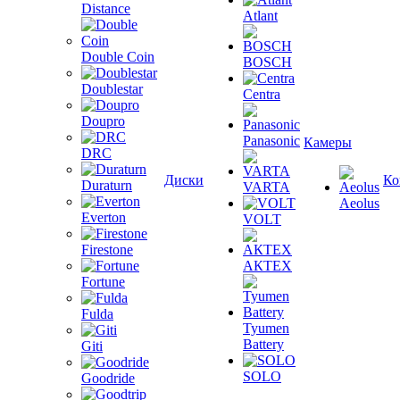
Distance
Atlant
Double Coin
BOSCH
Doublestar
Centra
Doupro
Panasonic
Камеры
DRC
Диски
Ко
Duraturn
VARTA
Aeolus
Everton
VOLT
Firestone
АКТЕХ
Fortune
Fulda
Tyumen
Battery
Giti
SOLO
Goodride