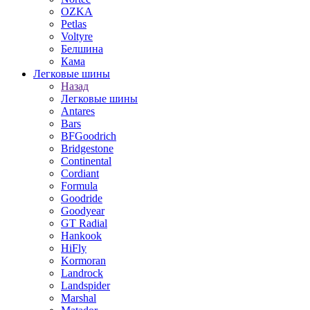
OZKA
Petlas
Voltyre
Белшина
Кама
Легковые шины
Назад
Легковые шины
Antares
Bars
BFGoodrich
Bridgestone
Continental
Cordiant
Formula
Goodride
Goodyear
GT Radial
Hankook
HiFly
Kormoran
Landrock
Landspider
Marshal