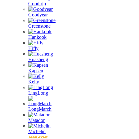
Goodtrip
Goodyear
Greenstone
Hankook
Hifly
Huasheng
Kapsen
Kelly
LingLong
LongMarch
Matador
Michelin