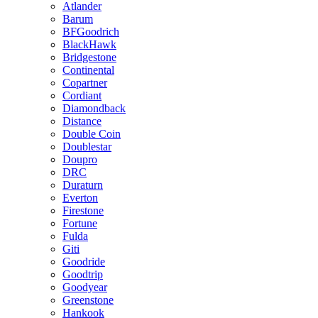
Atlander
Barum
BFGoodrich
BlackHawk
Bridgestone
Continental
Copartner
Cordiant
Diamondback
Distance
Double Coin
Doublestar
Doupro
DRC
Duraturn
Everton
Firestone
Fortune
Fulda
Giti
Goodride
Goodtrip
Goodyear
Greenstone
Hankook