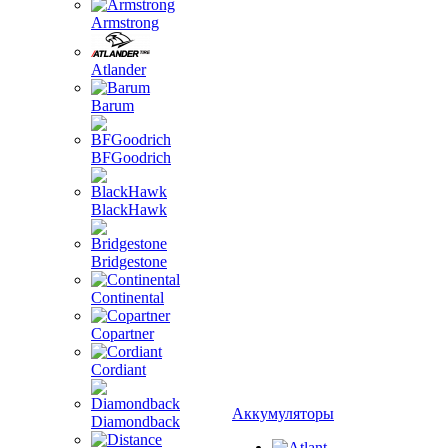
Armstrong
Atlander
Barum
BFGoodrich
BlackHawk
Bridgestone
Continental
Copartner
Cordiant
Аккумуляторы
Diamondback