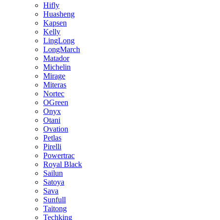
Hifly
Huasheng
Kapsen
Kelly
LingLong
LongMarch
Matador
Michelin
Mirage
Miteras
Nortec
OGreen
Onyx
Otani
Ovation
Petlas
Pirelli
Powertrac
Royal Black
Sailun
Satoya
Sava
Sunfull
Taitong
Techking