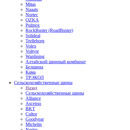
Mitas
Naaats
Nortec
OZKA
Pulmox
RockBuster (RoadBuster)
Solideal
Trelleborg
Volex
Voltyre
Wanlining
Алтайский шинный комбинат
Белшина
Кама
ТРЭКОЛ
Сельскохозяйственные шины
Назад
Сельскохозяйственные шины
Alliance
Ascenso
BKT
Cultor
Goodyear
Michelin
Nortec