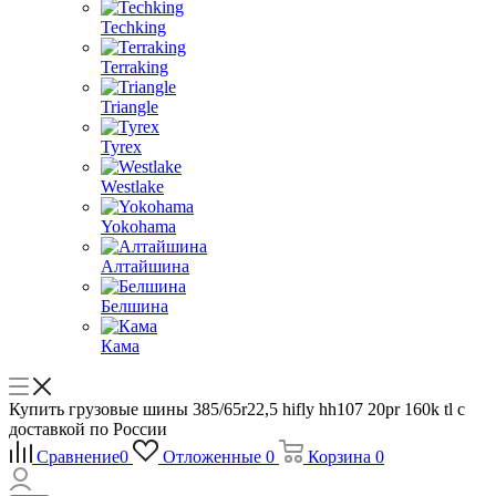
Techking
Terraking
Triangle
Tyrex
Westlake
Yokohama
Алтайшина
Белшина
Кама
Купить грузовые шины 385/65r22,5 hifly hh107 20pr 160k tl с
доставкой по России
Сравнение
0
Отложенные
0
Корзина
0