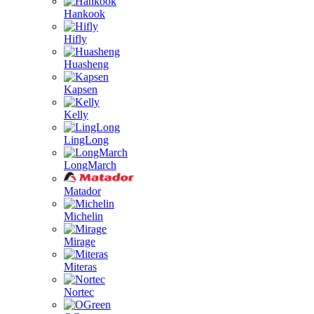
Hankook
Hifly
Huasheng
Kapsen
Kelly
LingLong
LongMarch
Matador
Michelin
Mirage
Miteras
Nortec