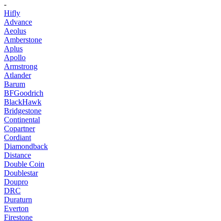
-
Hifly
Advance
Aeolus
Amberstone
Aplus
Apollo
Armstrong
Atlander
Barum
BFGoodrich
BlackHawk
Bridgestone
Continental
Copartner
Cordiant
Diamondback
Distance
Double Coin
Doublestar
Doupro
DRC
Duraturn
Everton
Firestone