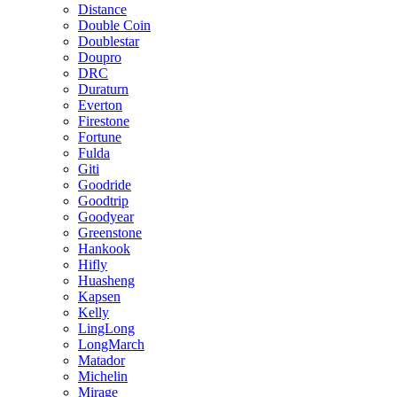
Distance
Double Coin
Doublestar
Doupro
DRC
Duraturn
Everton
Firestone
Fortune
Fulda
Giti
Goodride
Goodtrip
Goodyear
Greenstone
Hankook
Hifly
Huasheng
Kapsen
Kelly
LingLong
LongMarch
Matador
Michelin
Mirage