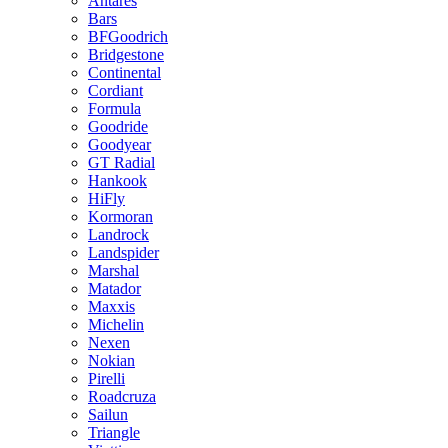
Antares
Bars
BFGoodrich
Bridgestone
Continental
Cordiant
Formula
Goodride
Goodyear
GT Radial
Hankook
HiFly
Kormoran
Landrock
Landspider
Marshal
Matador
Maxxis
Michelin
Nexen
Nokian
Pirelli
Roadcruza
Sailun
Triangle