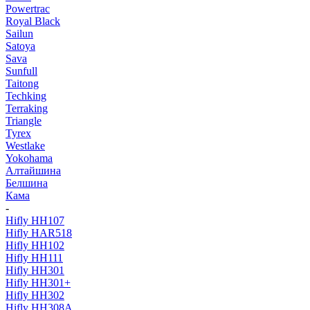
Powertrac
Royal Black
Sailun
Satoya
Sava
Sunfull
Taitong
Techking
Terraking
Triangle
Tyrex
Westlake
Yokohama
Алтайшина
Белшина
Кама
-
Hifly HH107
Hifly HAR518
Hifly HH102
Hifly HH111
Hifly HH301
Hifly HH301+
Hifly HH302
Hifly HH308A