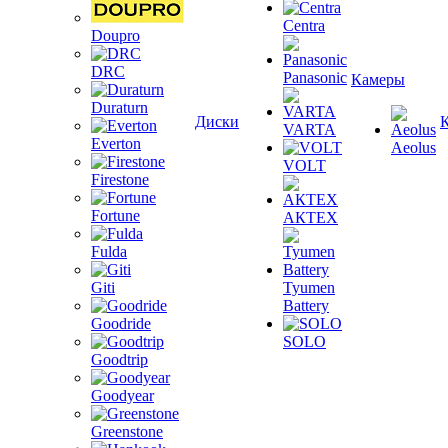
Centra
Doupro
DRC
Panasonic
Камеры
Duraturn
Диски
VARTA
Everton
Aeolus
VOLT
Firestone
Fortune
АКТЕХ
Fulda
Giti
Tyumen
Battery
Goodride
SOLO
Goodtrip
Goodyear
Greenstone