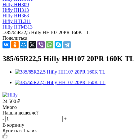
Hifly HH309
Hifly HH313
Hifly HH368
Hifly HTL311
Hifly HTM313
-
385/65R22,5 Hifly HH107 20PR 160K TL
Поделиться
385/65R22,5 Hifly HH107 20PR 160K TL
24 500
₽
Много
Нашли дешевле?
-
+
В корзину
Купить в 1 клик