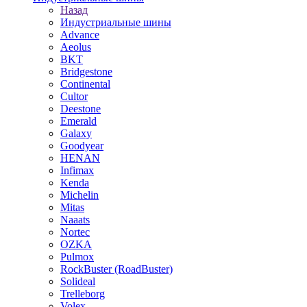
Назад
Индустриальные шины
Advance
Aeolus
BKT
Bridgestone
Continental
Cultor
Deestone
Emerald
Galaxy
Goodyear
HENAN
Infimax
Kenda
Michelin
Mitas
Naaats
Nortec
OZKA
Pulmox
RockBuster (RoadBuster)
Solideal
Trelleborg
Volex