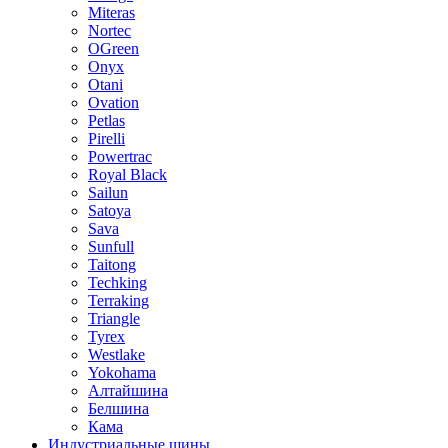
Miteras
Nortec
OGreen
Onyx
Otani
Ovation
Petlas
Pirelli
Powertrac
Royal Black
Sailun
Satoya
Sava
Sunfull
Taitong
Techking
Terraking
Triangle
Tyrex
Westlake
Yokohama
Алтайшина
Белшина
Кама
Индустриальные шины