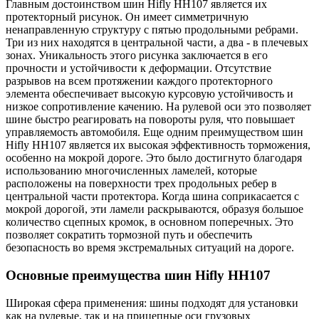
Главным достоинством шин Hifly HH107 является их
протекторный рисунок. Он имеет симметричную
ненаправленную структуру с пятью продольными ребрами.
Три из них находятся в центральной части, а два - в плечевых
зонах. Уникальность этого рисунка заключается в его
прочности и устойчивости к деформации. Отсутствие
разрывов на всем протяжении каждого протекторного
элемента обеспечивает высокую курсовую устойчивость и
низкое сопротивление качению. На рулевой оси это позволяет
шине быстро реагировать на повороты руля, что повышает
управляемость автомобиля. Еще одним преимуществом шин
Hifly HH107 является их высокая эффективность торможения,
особенно на мокрой дороге. Это было достигнуто благодаря
использованию многочисленных ламелей, которые
расположены на поверхности трех продольных ребер в
центральной части протектора. Когда шина соприкасается с
мокрой дорогой, эти ламели раскрываются, образуя большое
количество сцепных кромок, в основном поперечных. Это
позволяет сократить тормозной путь и обеспечить
безопасность во время экстремальных ситуаций на дороге.
Основные преимущества шин Hifly HH107
Широкая сфера применения: шины подходят для установки
как на рулевые, так и на прицепные оси грузовых